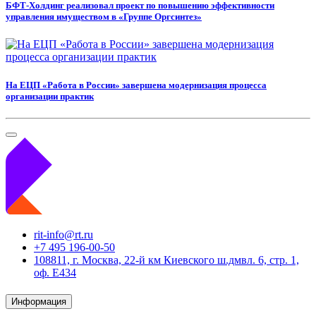
БФТ-Холдинг реализовал проект по повышению эффективности
управления имуществом в «Группе Оргсинтез»
На ЕЦП «Работа в России» завершена модернизация процесса
организации практик
rit-info@rt.ru
+7 495 196-00-50
108811, г. Москва, 22-й км Киевского ш.дмвл. 6, стр. 1,
оф. Е434
Информация