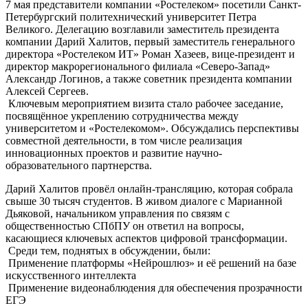
7 мая представители компании «Ростелеком» посетили Санкт-
Петербургский политехнический университет Петра
Великого. Делегацию возглавили заместитель президента
компании Дарий Халитов, первый заместитель генерального
директора «Ростелеком ИТ» Роман Хазеев, вице-президент и
директор макрорегионального филиала «Северо-Запад»
Александр Логинов, а также советник президента компании
Алексей Сергеев.
Ключевым мероприятием визита стало рабочее заседание,
посвящённое укреплению сотрудничества между
университетом и «Ростелекомом». Обсуждались перспективы
совместной деятельности, в том числе реализация
инновационных проектов и развитие научно-
образовательного партнерства.
Дарий Халитов провёл онлайн-трансляцию, которая собрала
свыше 30 тысяч студентов. В живом диалоге с Марианной
Дьяковой, начальником управления по связям с
общественностью СПбПУ он ответил на вопросы,
касающиеся ключевых аспектов цифровой трансформации.
Среди тем, поднятых в обсуждении, были:
Применение платформы «Нейрошлюз» и её решений на базе
искусственного интеллекта
Применение видеонаблюдения для обеспечения прозрачности
ЕГЭ