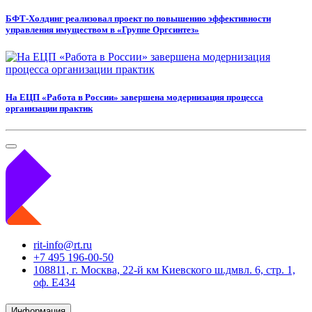
БФТ-Холдинг реализовал проект по повышению эффективности
управления имуществом в «Группе Оргсинтез»
На ЕЦП «Работа в России» завершена модернизация процесса
организации практик
rit-info@rt.ru
+7 495 196-00-50
108811, г. Москва, 22-й км Киевского ш.дмвл. 6, стр. 1,
оф. Е434
Информация