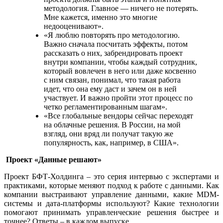
методология. Главное — ничего не потерять.
Мне кажется, именно это многие
недооценивают».
«Я люблю повторять про методологию.
Важно сначала посчитать эффекты, потом
рассказать о них, забрендировать проект
внутри компании, чтобы каждый сотрудник,
который вовлечен в него или даже косвенно
с ним связан, понимал, что такая работа
идет, что она ему даст и зачем он в ней
участвует. И важно пройти этот процесс по
четко регламентированным шагам».
«Все глобальные вендоры сейчас переходят
на облачные решения. В России, на мой
взгляд, они вряд ли получат такую же
популярность, как, например, в США».
Проект «Данные решают»
Проект БФТ-Холдинга – это серия интервью с экспертами и
практиками, которые меняют подход к работе с данными. Как
компании выстраивают управление данными, какие MDM-
системы и дата-платформы используют? Какие технологии
помогают принимать управленческие решения быстрее и
точнее? Ответы – в каждом выпуске.