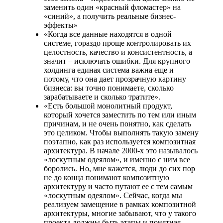
заменить один «красный фломастер» на
«синий», а получить реальные бизнес-
эффекты»
«Когда все данные находятся в одной
системе, гораздо проще контролировать их
целостность, качество и консистентность, а
значит – исключать ошибки. Для крупного
холдинга единая система важна еще и
потому, что она дает прозрачную картину
бизнеса: вы точно понимаете, сколько
зарабатываете и сколько тратите».
«Есть большой монолитный продукт,
который хочется заместить по тем или иным
причинам, и не очень понятно, как сделать
это целиком. Чтобы выполнять такую замену
поэтапно, как раз используется композитная
архитектура. В начале 2000-х это называлось
«лоскутным одеялом», и именно с ним все
боролись. Но, мне кажется, люди до сих пор
не до конца понимают композитную
архитектуру и часто путают ее с тем самым
«лоскутным одеялом». Сейчас, когда мы
реализуем замещение в рамках композитной
архитектуры, многие забывают, что у такого
проекта должны быть этапы и понятная