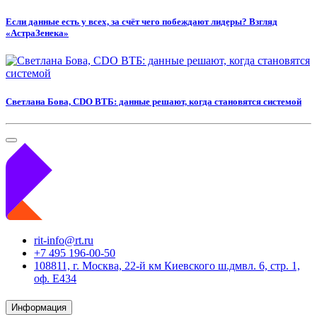
Если данные есть у всех, за счёт чего побеждают лидеры? Взгляд
«АстраЗенека»
Светлана Бова, CDO ВТБ: данные решают, когда становятся системой
rit-info@rt.ru
+7 495 196-00-50
108811, г. Москва, 22-й км Киевского ш.дмвл. 6, стр. 1,
оф. Е434
Информация