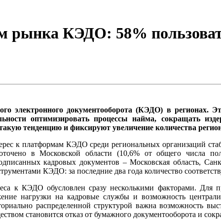
м рынка КЭДО: 58% пользоват
го электронного документооборота (КЭДО) в регионах. Э
ьности оптимизировать процессы найма, сокращать изде
 такую тенденцию и фиксируют увеличение количества регио
терес к платформам КЭДО среди региональных организаций стаб
точено в Московской области (10,6% от общего числа польз
одписанных кадровых документов – Московская область, Санкт
трументами КЭДО: за последние два года количество соответст
реса к КЭДО обусловлен сразу несколькими факторами. Для
жение нагрузки на кадровые службы и возможность централ
иториально распределенной структурой важна возможность выс
ством становится отказ от бумажного документооборота и сокр