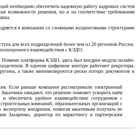
аций необходимо обеспечить надежную работу кадровых систем
ые возможности решения, но и на соответствие требованиям
щика.
едряется в компаниях со сложными холдинговыми структурами
упа для всех подразделений более чем из 20 регионов России.
ь полноценного взаимодействия с КЭДО.
ий. Помимо платформы КЭДО, здесь был внедрен модуль онлайн-
разделения. В едином цифровом контуре работают рекрутеры,
 рутина, а также минимизируются риски потери документов и
ия. Если раньше компании рассматривали электронный
. Заказчики ожидают, что решение поможет ускорить наём
 и обеспечить удобное взаимодействие сотрудников с
строительных компаний, образовательных организаций с
экспертизу внедрения, помогая заказчикам получать не
ия Захаренко, директор по маркетингу и партнерским