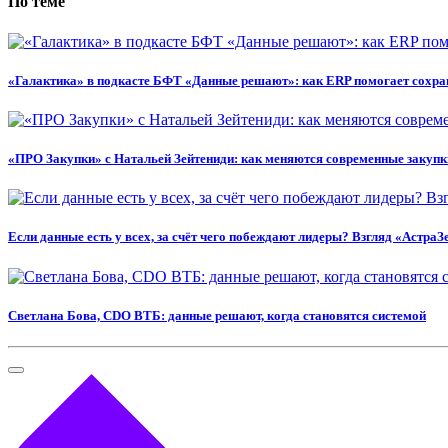
По теме
«Галактика» в подкасте БФТ «Данные решают»: как ERP помогает сохра
«ПРО Закупки» с Натальей Зейтениди: как меняются современные закупки
Если данные есть у всех, за счёт чего побеждают лидеры? Взгляд «АстраЗ
Светлана Бова, CDO ВТБ: данные решают, когда становятся системой