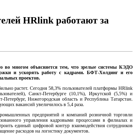
елей HRlink работают за
то во многом объясняется тем, что зрелые системы КЭДО
ржки и ускорять работу с кадрами. БФТ-Холдинг и его
нальных проектов.
ильно растет. Сегодня 58,3% пользователей платформы HRlink
ователей), Санкт-Петербурге (10,1%), Иркутской (5,5%) и
-Петербург, Нижегородская область и Республика Татарстан.
вующих вакансий увеличилось в 5,4 раза.
 промышленных предприятий и компаний розничной торговли
изованного управления кадровыми процессами в филиалах и
троить единый цифровой контур взаимодействия сотрудников
ащение расходов на логистику документов.