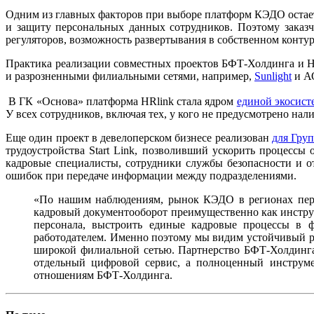
Одним из главных факторов при выборе платформ КЭДО остает
и защиту персональных данных сотрудников. Поэтому заказ
регуляторов, возможность развертывания в собственном конту
Практика реализации совместных проектов БФТ-Холдинга и H
и разрозненными филиальными сетями, например,
Sunlight
и А
В ГК «Основа» платформа HRlink стала ядром
единой экосис
У всех сотрудников, включая тех, у кого не предусмотрено н
Еще один проект в девелоперском бизнесе реализован
для Гру
трудоустройства Start Link, позволивший ускорить процесс
кадровые специалисты, сотрудники службы безопасности и о
ошибок при передаче информации между подразделениями.
«По нашим наблюдениям, рынок КЭДО в регионах пере
кадровый документооборот преимущественно как инструме
персонала, выстроить единые кадровые процессы в ф
работодателем. Именно поэтому мы видим устойчивый р
широкой филиальной сетью. Партнерство БФТ-Холдинга 
отдельный цифровой сервис, а полноценный инструме
отношениям БФТ-Холдинга.