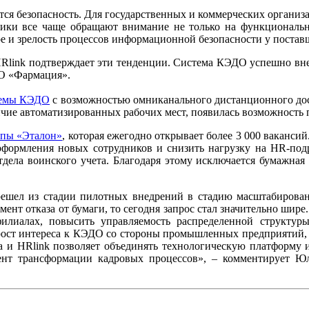
ся безопасность. Для государственных и коммерческих организ
чики все чаще обращают внимание не только на функциональн
ре и зрелость процессов информационной безопасности у постав
Rlink подтверждает эти тенденции. Система КЭДО успешно вн
О «Фармация».
темы КЭДО
с возможностью омниканального дистанционного дост
аличие автоматизированных рабочих мест, появилась возможност
ппы «Эталон»
, которая ежегодно открывает более 3 000 ваканс
ы оформления новых сотрудников и снизить нагрузку на HR-под
тдела воинского учета. Благодаря этому исключается бумажная
шел из стадии пилотных внедрений в стадию масштабирован
нт отказа от бумаги, то сегодня запрос стал значительно шире
илиалах, повысить управляемость распределенной структуры
ост интереса к КЭДО со стороны промышленных предприятий, 
и HRlink позволяет объединять технологическую платформу и 
нт трансформации кадровых процессов», – комментирует Юл