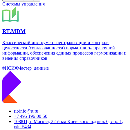
Системы управления
RT.MDM
Классический инструмент централизации и контроля
целостности (согласованности) нормативно-справочной
информации, обеспечения единых процессов гармонизации и
ведения справочников
#НСИ
#Мастер_данные
rit-info@rt.ru
+7 495 196-00-50
108811, г. Москва, 22-й км Киевского ш.дмвл. 6, стр. 1,
оф. Е434