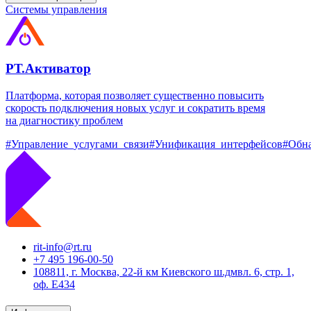
Системы управления
РТ.Активатор
Платформа, которая позволяет существенно повысить
скорость подключения новых услуг и сократить время
на диагностику проблем
#Управление_услугами_связи
#Унификация_интерфейсов
#Обн
rit-info@rt.ru
+7 495 196-00-50
108811, г. Москва, 22-й км Киевского ш.дмвл. 6, стр. 1,
оф. Е434