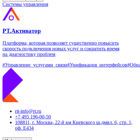
Системы управления
РТ.Активатор
Платформа, которая позволяет существенно повысить
скорость подключения новых услуг и сократить время
на диагностику проблем
#Управление_услугами_связи
#Унификация_интерфейсов
#Обн
rit-info@rt.ru
+7 495 196-00-50
108811, г. Москва, 22-й км Киевского ш.дмвл. 6, стр. 1,
оф. Е434