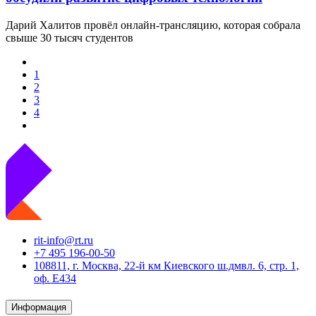
Дарий Халитов провёл онлайн-трансляцию, которая собрала
свыше 30 тысяч студентов
1
2
3
4
rit-info@rt.ru
+7 495 196-00-50
108811, г. Москва, 22-й км Киевского ш.дмвл. 6, стр. 1,
оф. Е434
Информация